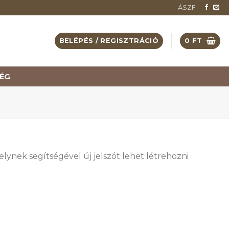
ÁSZF
BELÉPÉS / REGISZTRÁCIÓ
0
FT
ÉG
lynek segítségével új jelszót lehet létrehozni