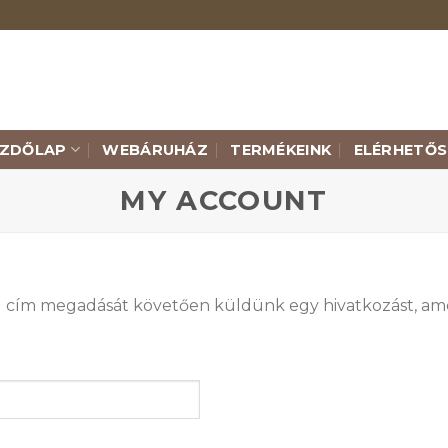
EZDŐLAP
WEBÁRUHÁZ
TERMÉKEINK
ELÉRHETŐS
MY ACCOUNT
mail cím megadását követően küldünk egy hivatkozást, ame