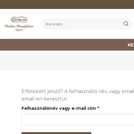
Skip
to
content
Keresés
a
következőre:
K
Elfelejtett jelszó? A felhasználói név, vagy e
email-en keresztül.
Kötelező
Felhasználónév vagy e-mail cím
*