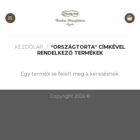
Skip
to
content
KEZDŐLAP
/
“ORSZÁGTORTA” CÍMKÉVEL
RENDELKEZŐ TERMÉKEK
Egy termék se felelt meg a keresésnek.
Copyright 2026 ©