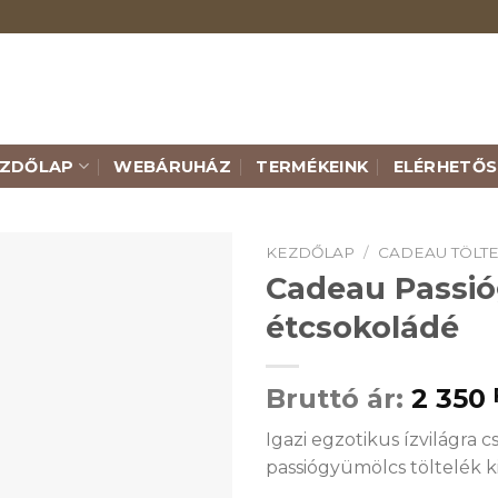
EZDŐLAP
WEBÁRUHÁZ
TERMÉKEINK
ELÉRHETŐS
KEZDŐLAP
/
CADEAU TÖLT
Cadeau Passió
étcsokoládé
Bruttó ár:
2 350
Igazi egzotikus ízvilágra 
passiógyümölcs töltelék ki