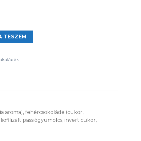
rémmel töltött étcsokoládé mennyiség
A TESZEM
sokoládék
lia aroma), fehércsokoládé (cukor,
iofilizált passiógyümölcs, invert cukor,