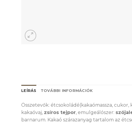
LEÍRÁS
TOVÁBBI INFORMÁCIÓK
Összetevők: étcsokoládé(kakaómassza, cukor, 
kakaóvaj,
zsíros tejpor
, emulgeálószer:
szójal
barnarum. Kakaó szárazanyag tartalom az étcs