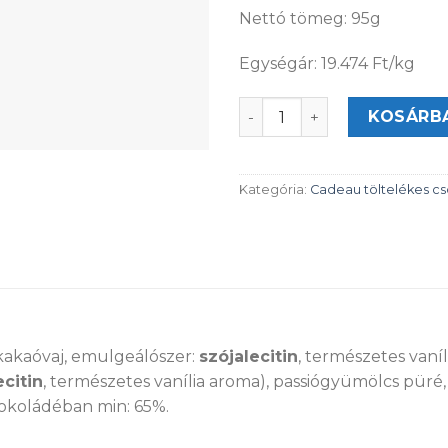
Nettó tömeg: 95g
Egységár: 19.474 Ft/kg
Cadeau Passiógyümölcs-k
KOSÁRB
Kategória:
Cadeau töltelékes c
kakaóvaj, emulgeálószer:
szójalecitin
, természetes vaní
ecitin
, természetes vanília aroma), passiógyümölcs püré, l
okoládéban min: 65%.