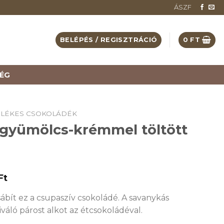
ÁSZF
BELÉPÉS / REGISZTRÁCIÓ
0
FT
ÉG
ELÉKES CSOKOLÁDÉK
gyümölcs-krémmel töltött
Ft
csábít ez a csupaszív csokoládé. A savanykás
váló párost alkot az étcsokoládéval.