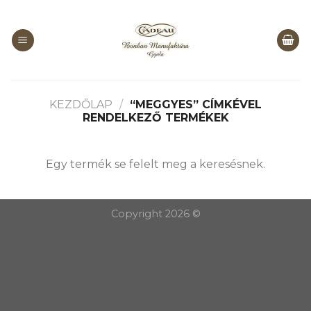
Skip
to
content
KEZDŐLAP
/
“MEGGYES” CÍMKÉVEL
RENDELKEZŐ TERMÉKEK
Egy termék se felelt meg a keresésnek.
Copyright 2026 ©