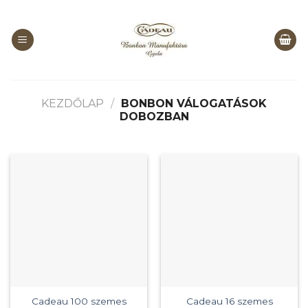
Skip
to
content
KEZDŐLAP
/
BONBON VÁLOGATÁSOK
DOBOZBAN
Cadeau 100 szemes
Cadeau 16 szemes