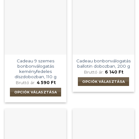
variációja
van.
A
változatok
a
termékoldalon
választhatók
ki
Cadeau 9 szemes
Cadeau bonbonválogatás
bonbonválogatás
ballotin dobozban, 200 g
keményfedeles
Bruttó ár:
6 140
Ft
díszdobozban, 110 g
OPCIÓK VÁLASZTÁSA
Bruttó ár:
4 590
Ft
Ennek
OPCIÓK VÁLASZTÁSA
a
Ennek
terméknek
a
több
terméknek
variációja
több
van.
variációja
A
van.
változatok
A