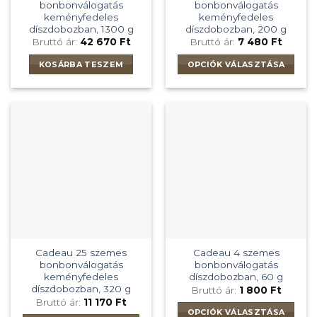
bonbonválogatás
bonbonválogatás
keményfedeles
keményfedeles
díszdobozban, 1300 g
díszdobozban, 200 g
Bruttó ár:
42 670
Ft
Bruttó ár:
7 480
Ft
KOSÁRBA TESZEM
OPCIÓK VÁLASZTÁSA
Ennek
a
terméknek
több
variációja
van.
A
változatok
a
termékoldalon
választhatók
ki
Cadeau 25 szemes
Cadeau 4 szemes
bonbonválogatás
bonbonválogatás
keményfedeles
díszdobozban, 60 g
díszdobozban, 320 g
Bruttó ár:
1 800
Ft
Bruttó ár:
11 170
Ft
OPCIÓK VÁLASZTÁSA