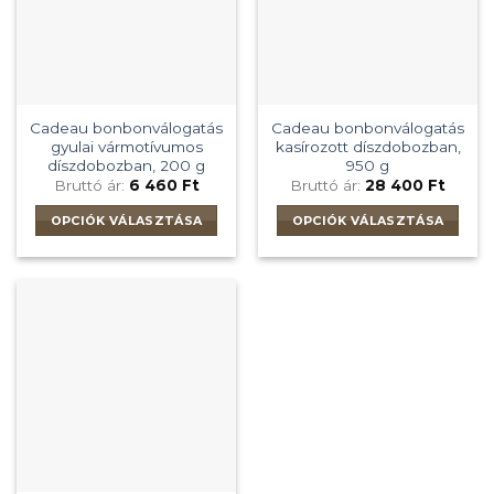
a
változatok
termékoldalon
a
választhatók
termékoldalon
ki
választhatók
ki
Cadeau bonbonválogatás
Cadeau bonbonválogatás
gyulai vármotívumos
kasírozott díszdobozban,
díszdobozban, 200 g
950 g
Bruttó ár:
6 460
Ft
Bruttó ár:
28 400
Ft
OPCIÓK VÁLASZTÁSA
OPCIÓK VÁLASZTÁSA
Ennek
Ennek
a
a
terméknek
terméknek
több
több
variációja
variációja
van.
van.
A
A
változatok
változatok
a
a
termékoldalon
termékoldalon
választhatók
választhatók