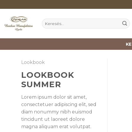
Skip
to
content
Keresés
a
következőre:
K
Lookbook
LOOKBOOK
SUMMER
Lorem ipsum dolor sit amet,
consectetuer adipiscing elit, sed
diam nonummy nibh euismod
tincidunt ut laoreet dolore
magna aliquam erat volutpat.